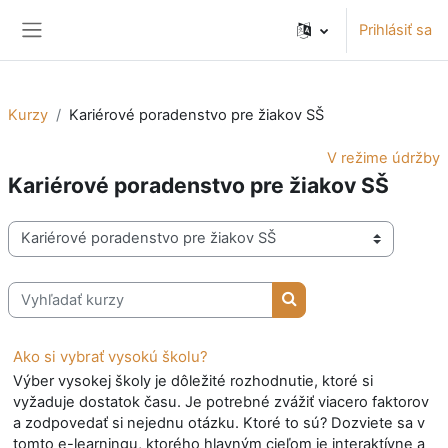
Preskočiť na hlavný obsah
Prihlásiť sa
Bočný panel
Kurzy
Kariérové poradenstvo pre žiakov SŠ
V režime údržby
Kariérové poradenstvo pre žiakov SŠ
Kategórie kurzov
Vyhľadať kurzy
Vyhľadať kurzy
Ako si vybrať vysokú školu?
Výber vysokej školy je dôležité rozhodnutie, ktoré si
vyžaduje dostatok času. Je potrebné zvážiť viacero faktorov
a zodpovedať si nejednu otázku. Ktoré to sú? Dozviete sa v
tomto e-learningu, ktorého hlavným cieľom je interaktívne a