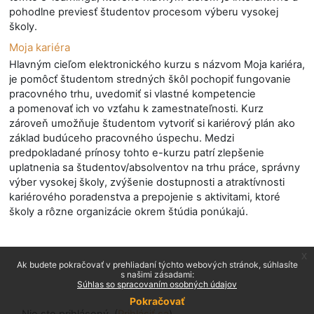
pohodlne previesť študentov procesom výberu vysokej
školy.
Moja kariéra
Hlavným cieľom elektronického kurzu s názvom Moja kariéra,
je pomôcť študentom stredných škôl pochopiť fungovanie
pracovného trhu, uvedomiť si vlastné kompetencie
a pomenovať ich vo vzťahu k zamestnateľnosti. Kurz
zároveň umožňuje študentom vytvoriť si kariérový plán ako
základ budúceho pracovného úspechu. Medzi
predpokladané prínosy tohto e-kurzu patrí zlepšenie
uplatnenia sa študentov/absolventov na trhu práce, správny
výber vysokej školy, zvýšenie dostupnosti a atraktívnosti
kariérového poradenstva a prepojenie s aktivitami, ktoré
školy a rôzne organizácie okrem štúdia ponúkajú.
x
Ak budete pokračovať v prehliadaní týchto webových stránok, súhlasíte
s našimi zásadami:
Súhlas so spracovaním osobných údajov
Pokračovať
Nie ste prihlásený. (
Prihlásiť sa
)