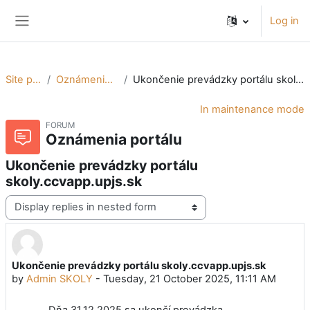
Skip to main content
Log in
Side panel
Site pages
Oznámenia portálu
Ukončenie prevádzky portálu skoly.ccvapp.upjs.sk
In maintenance mode
FORUM
Oznámenia portálu
Ukončenie prevádzky portálu
skoly.ccvapp.upjs.sk
Display mode
Ukončenie prevádzky portálu skoly.ccvapp.upjs.sk
Number of replies: 0
by
Admin SKOLY
-
Tuesday, 21 October 2025, 11:11 AM
Dňa 31.12.2025 sa ukončí prevádzka